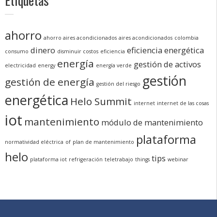
Etiquetas
ahorro
ahorro aires acondicionados
aires acondicionados
colombia
dinero
eficiencia energética
consumo
disminuir costos
eficiencia
energía
gestión de activos
electricidad
energy
energía verde
gestión
gestión de energía
gestión del riesgo
energética
Helo Summit
internet
internet de las cosas
iot
mantenimiento
módulo de mantenimiento
plataforma
normatividad eléctrica
of
plan de mantenimiento
helo
tips
plataforma iot
refrigeración
teletrabajo
things
webinar