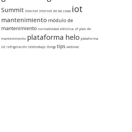
iot
Summit
internet
internet de las cosas
mantenimiento
módulo de
mantenimiento
normatividad eléctrica
of
plan de
plataforma helo
mantenimiento
plataforma
tips
iot
refrigeración
teletrabajo
things
webinar