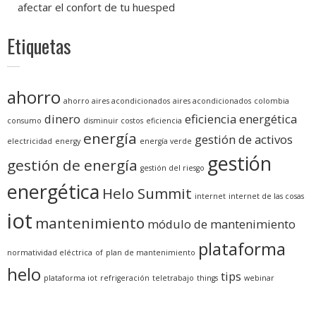
afectar el confort de tu huesped
Etiquetas
ahorro
ahorro aires acondicionados
aires acondicionados
colombia
dinero
eficiencia energética
consumo
disminuir costos
eficiencia
energía
gestión de activos
electricidad
energy
energía verde
gestión
gestión de energía
gestión del riesgo
energética
Helo Summit
internet
internet de las cosas
iot
mantenimiento
módulo de mantenimiento
plataforma
normatividad eléctrica
of
plan de mantenimiento
helo
tips
plataforma iot
refrigeración
teletrabajo
things
webinar